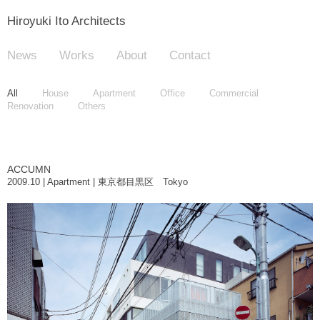
Hiroyuki Ito Architects
News
Works
About
Contact
All
House
Apartment
Office
Commercial
Renovation
Others
ACCUMN
2009.10 | Apartment | 東京都目黒区 Tokyo