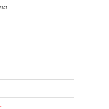
tact
l
*