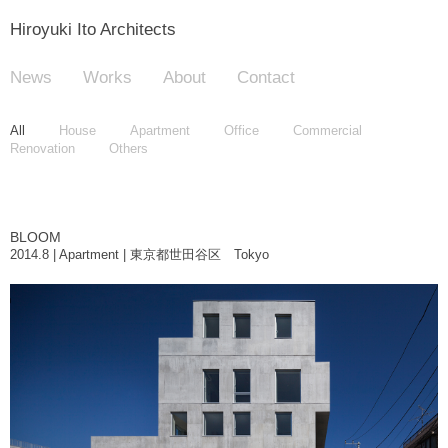
Hiroyuki Ito Architects
News
Works
About
Contact
All
House
Apartment
Office
Commercial
Renovation
Others
BLOOM
2014.8 | Apartment | 東京都世田谷区 Tokyo